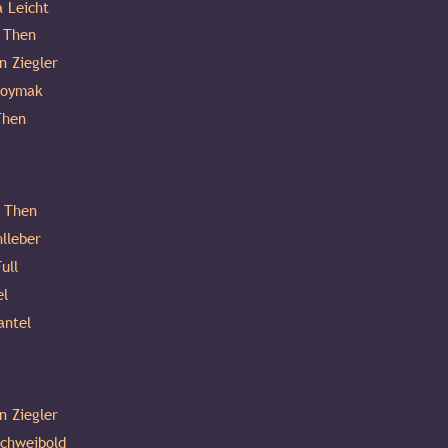
 Leicht 
 Then 
n Ziegler 
roymak 
Then 
 Then 
hlleber 
ull 
el 
ntel 
n Ziegler 
chweibold