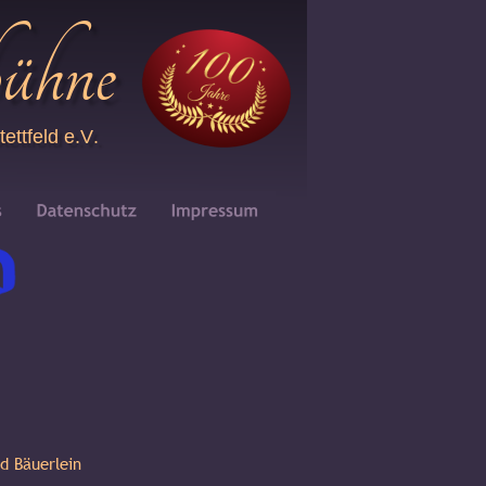
bühne
ttfeld e.V.
d Bäuerlein