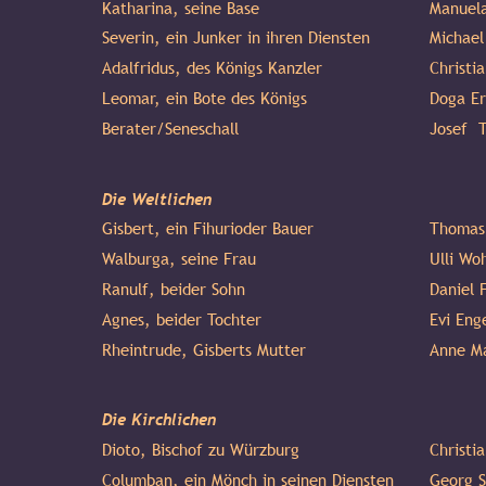
Katharina, seine Base
Manuela
Severin, ein Junker in ihren Diensten
Michael
Adalfridus, des Königs Kanzler
Christia
Leomar, ein Bote des Königs
Doga E
Berater/Seneschall
Josef  
Die Weltlichen
Gisbert, ein Fihurioder Bauer
Thomas
Walburga, seine Frau
Ulli Wo
Ranulf, beider Sohn
Daniel F
Agnes, beider Tochter
Evi Eng
Rheintrude, Gisberts Mutter
Anne Ma
Die Kirchlichen
Dioto, Bischof zu Würzburg
Christia
Columban, ein Mönch in seinen Diensten
Georg S